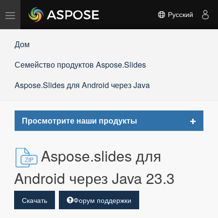
Переключить
Русский
навигацию
Дом
Семейство продуктов Aspose.Slides
Aspose.Slides для Android через Java
Toggle
Просмотрите наши продукты
navigat
Aspose.slides для
Android через Java 23.3
Скачать
Форум поддержки