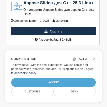
Aspose.Slides для C++ 25.3 Linux
Он содержит Aspose.Slides для версии C++ 25.3
Linux.
Добавлен:
March 19, 2025
Загрузки:
11
Скачать
Размер файла: 89.41MB
Aspose.Slides для C++ 25.3 Windo
COOKIE NOTICE
ws
To provide you with the best experience, we use cookies for
Он содержит Aspose.Slides для версии C++ 25.3
personalization, analytics, and ads. By using our site, you agree
для Windows.
to
our cookie policy
.
Добавлен:
March 19, 2025
Загрузки:
13
ACCEPT
Скачать
CUSTOMIZE
DENY
Размер файла: 369.69MB