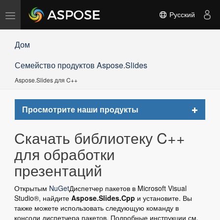
Переключить
Русский
навигацию
Дом
Семейство продуктов Aspose.Slides
Aspose.Slides для C++
Toggle
Просмотрите наши продукты
navigat
Скачать библиотеку C++
для обработки
презентаций
Открытым
NuGet
Диспетчер пакетов в Microsoft Visual
Studio®, найдите
Aspose.Slides.Cpp
и установите. Вы
также можете использовать следующую команду в
консоли диспетчера пакетов. Подробные инструкции см.