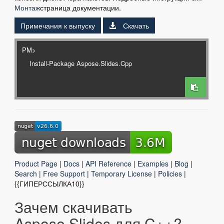
Монтаж
страница документации.
Примечания к выпуску
Скачать
PM>
Product Page
|
Docs
|
API Reference
|
Examples
|
Blog
|
Search
|
Free Support
|
Temporary License
|
Policies
|
{{ГИПЕРССЫЛКА10}}
Зачем скачивать
Aspose.Slides для C++?