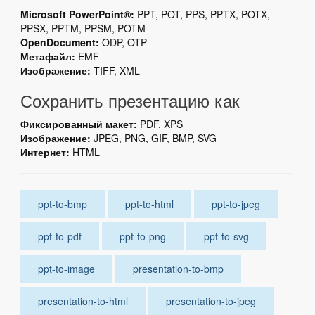
Microsoft PowerPoint®:
PPT, POT, PPS, PPTX, POTX,
PPSX, PPTM, PPSM, POTM
OpenDocument:
ODP, OTP
Метафайл:
EMF
Изображение:
TIFF, XML
Сохранить презентацию как
Фиксированный макет:
PDF, XPS
Изображение:
JPEG, PNG, GIF, BMP, SVG
Интернет:
HTML
ppt-to-bmp
ppt-to-html
ppt-to-jpeg
ppt-to-pdf
ppt-to-png
ppt-to-svg
ppt-to-image
presentation-to-bmp
presentation-to-html
presentation-to-jpeg