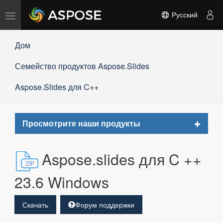
Переключить
Русский
навигацию
Дом
Семейство продуктов Aspose.Slides
Aspose.Slides для C++
Toggle
Просмотрите наши продукты
navigat
Aspose.slides для C ++
23.6 Windows
Скачать
Форум поддержки