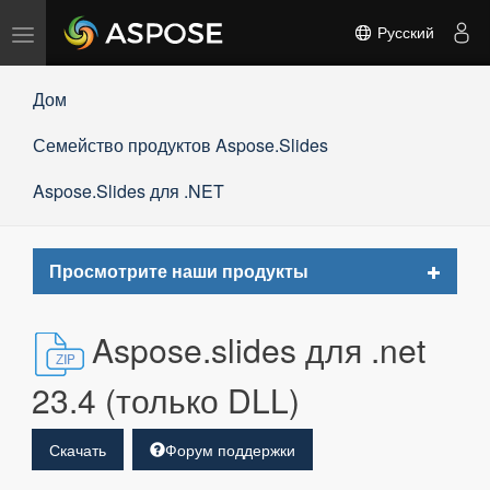
Переключить
Русский
навигацию
Дом
Семейство продуктов Aspose.Slides
Aspose.Slides для .NET
Toggle
Просмотрите наши продукты
navigat
Aspose.slides для .net
23.4 (только DLL)
Скачать
Форум поддержки