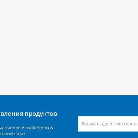
вления продуктов
мационные бюллетени &
товый ящик.