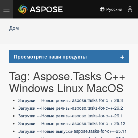
Переключить
Русский
навигацию
Дом
Toggle
Просмотрите наши продукты
navigat
Tag: Aspose.Tasks C++
Windows Linux MacOS
Загрузки ---Новые релизы-aspose.tasks-for-c++-26.3
Загрузки ---Новые релизы-aspose.tasks-for-c++-26.2
Загрузки ---Новые релизы-aspose.tasks-for-c++-26.1
Загрузки ---Новые релизы-aspose.tasks-for-c++-25.12
Загрузки ---Новые выпуски-aspose.tasks-for-c++-25.11