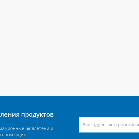
вления продуктов
мационные бюллетени и
товый ящик.