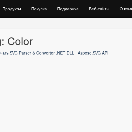
Продукты
Покупка
Поддержка
Веб‑сайты
О ком
: Color
чать SVG Parser & Convertor .NET DLL | Aspose.SVG API