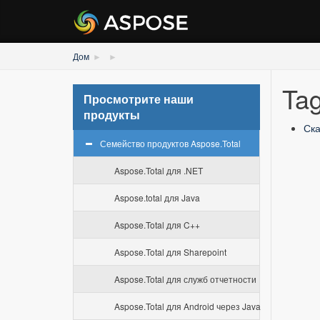
Дом
Tag
Просмотрите наши
продукты
Ска
Семейство продуктов Aspose.Total
Aspose.Total для .NET
Aspose.total для Java
Aspose.Total для C++
Aspose.Total для Sharepoint
Aspose.Total для служб отчетности
Aspose.Total для Android через Java