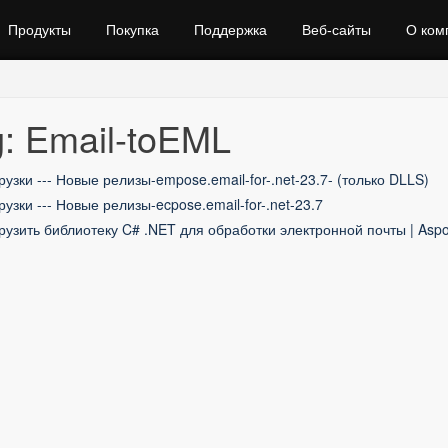
Продукты
Покупка
Поддержка
Веб‑сайты
О ком
: Email-toEML
рузки --- Новые релизы-empose.email-for-.net-23.7- (только DLLS)
рузки --- Новые релизы-ecpose.email-for-.net-23.7
рузить библиотеку C# .NET для обработки электронной почты | Asp