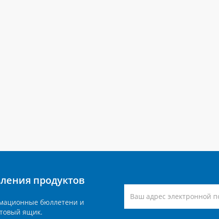
вления продуктов
мационные бюллетени и
товый ящик.