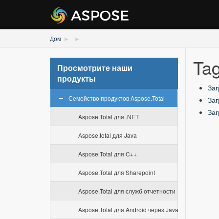
Дом
Tag
Просмотрите наши
продукты
Заг
Семейство продуктов Aspose.Total
Заг
Заг
Aspose.Total для .NET
Aspose.total для Java
Aspose.Total для C++
Aspose.Total для Sharepoint
Aspose.Total для служб отчетности
Aspose.Total для Android через Java