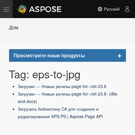
Переключить
Русский
навигацию
Дом
Toggle
Просмотрите наши продукты
navigat
Tag: eps-to-jpg
Загрузки --- Новые релизы-page-for-.net-23.8
Загрузки --- Новые релизы-page-for-.net-23.8- (dlls-
and-docs)
Загрузить библиотеку C# для создания и
редактирования XPS PS | Aspose.Page API