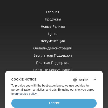
Главная
Продукты
Новые Релизы
Цены
Документация
Онлайн‑демонстрации
Бесплатная Поддержка
Платная Поддержка
Платные Консультации
Блог
COOKIE NOTICE
Веб‑сайты
To provide you with the best experience, we use cookies for
personalization, analytics, and ads. By using our site, you agree
О Компании
to
our cookie policy
.
ACCEPT