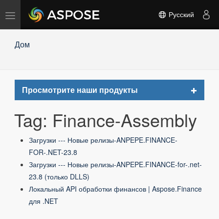
Переключить
Русский
навигацию
Дом
Toggle
Просмотрите наши продукты
navigat
Tag: Finance-Assembly
Загрузки --- Новые релизы-ANPEPE.FINANCE-
FOR-.NET-23.8
Загрузки --- Новые релизы-ANPEPE.FINANCE-for-.net-
23.8 (только DLLS)
Локальный API обработки финансов | Aspose.Finance
для .NET