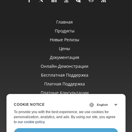
Главная
Продукты
Новые Релизы
Цены
Документация
Онлайн‑демонстрации
Бесплатная Поддержка
Платная Поддержка
Платные Консультации
Блог
COOKIE NOTICE
Веб‑сайты
To provide you with the best experience, we use cookies for
personalization, analytics, and ads. By using our site, you agree
О Компании
to
our cookie policy
.