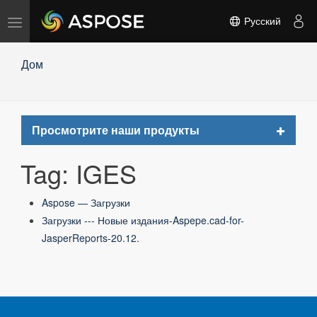
Переключить
Русский
навигацию
Дом
Toggle
Просмотрите наши продукты
navigat
Tag: IGES
Aspose — Загрузки
Загрузки --- Новые издания-Aspepe.cad-for-
JasperReports-20.12.