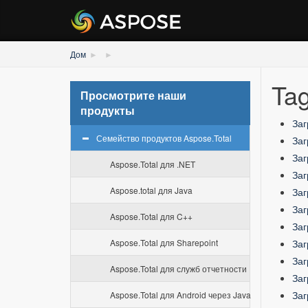
Дом
Ta
Просмотрите наши
продукты
Заг
Семейство продуктов Aspose.Total
Заг
Заг
Aspose.Total для .NET
Заг
Aspose.total для Java
Заг
Заг
Aspose.Total для C++
Заг
Aspose.Total для Sharepoint
Заг
Заг
Aspose.Total для служб отчетности
Заг
Заг
Aspose.Total для Android через Java