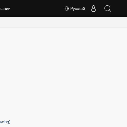
пании
Русский
awing)