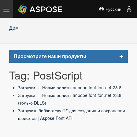
Переключить
Русский
навигацию
Дом
Toggle
Просмотрите наши продукты
navigat
Tag: PostScript
Загрузки --- Новые релизы-anpope.font-for-.net-23.8
Загрузки --- Новые релизы-anpope.font-for-.net-23.8-
(только DLLS)
Загрузить библиотеку C# для создания и сохранения
шрифтов | Aspose.Font API