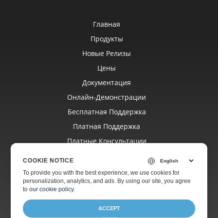
Главная
Продукты
Новые Релизы
Цены
Документация
Онлайн‑демонстрации
Бесплатная Поддержка
Платная Поддержка
Платные Консультации
Блог
COOKIE NOTICE
Веб‑сайты
To provide you with the best experience, we use cookies for
personalization, analytics, and ads. By using our site, you agree
О Компании
to
our cookie policy
.
ACCEPT