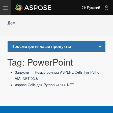
Переключить
Русский
навигацию
Дом
Toggle
Просмотрите наши продукты
navigat
Tag: PowerPoint
Загрузки --- Новые релизы-ASPEPE.Cells-For-Python-
VIA-.NET-23.8
Aspose.Cells для Python через .NET