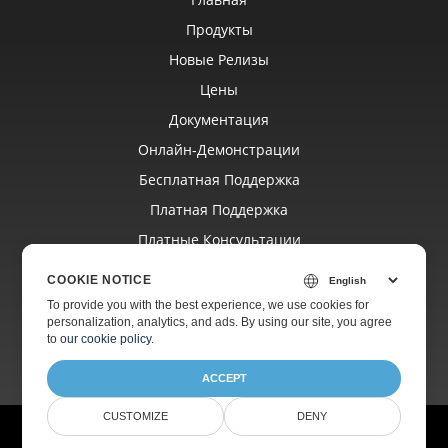
Продукты
Новые Релизы
Цены
Документация
Онлайн‑демонстрации
Бесплатная Поддержка
Платная Поддержка
Платные Консультации
Блог
COOKIE NOTICE
Веб‑сайты
To provide you with the best experience, we use cookies for
personalization, analytics, and ads. By using our site, you agree
О Компании
to
our cookie policy
.
ACCEPT
CUSTOMIZE
DENY
© Aspose Pty Ltd 2001-2026.
Все права защищены.