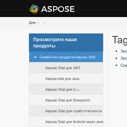
Дом
Tag
Просмотрите наши
продукты
Заг
Семейство продуктов Aspose.Total
Заг
Ска
Aspose.Total для .NET
Aspose.total для Java
Aspose.Total для C++
Aspose.Total для Sharepoint
Aspose.Total для служб отчетности
Aspose.Total для Android через Java