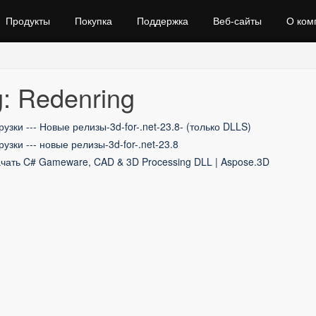
Продукты
Покупка
Поддержка
Веб‑сайты
О ком
: Redenring
рузки --- Новые релизы-3d-for-.net-23.8- (только DLLS)
рузки --- новые релизы-3d-for-.net-23.8
чать C# Gameware, CAD & 3D Processing DLL | Aspose.3D