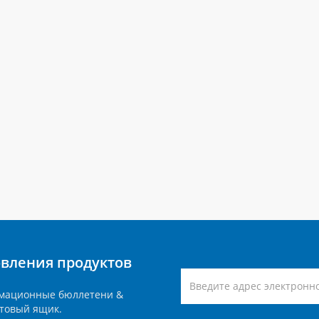
вления продуктов
мационные бюллетени &
товый ящик.