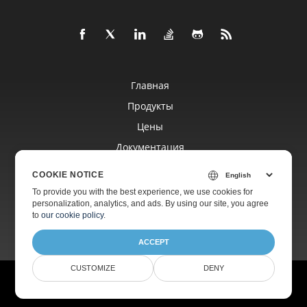
Главная
Продукты
Цены
Документация
Бесплатная Поддержка
COOKIE NOTICE
To provide you with the best experience, we use cookies for
personalization, analytics, and ads. By using our site, you agree
Платная Поддержка
to
our cookie policy
.
ACCEPT
CUSTOMIZE
DENY
©
Aspose Pty Ltd
2001-2026. Все права защищены.
Политика конфиденциальности
Условия использования
Контакты