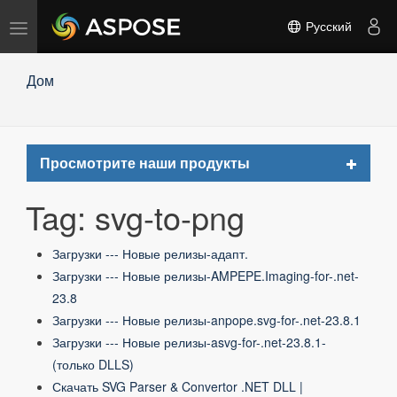
Переключить
Русский
навигацию
Дом
Toggle
Просмотрите наши продукты
navigat
Tag: svg-to-png
Загрузки --- Новые релизы-адапт.
Загрузки --- Новые релизы-AMPEPE.Imaging-for-.net-
23.8
Загрузки --- Новые релизы-anpope.svg-for-.net-23.8.1
Загрузки --- Новые релизы-asvg-for-.net-23.8.1-
(только DLLS)
Скачать SVG Parser & Convertor .NET DLL |