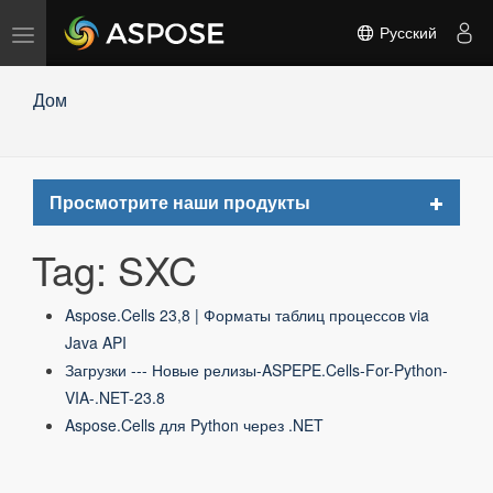
Переключить
Русский
навигацию
Дом
Toggle
Просмотрите наши продукты
navigat
Tag: SXC
Aspose.Cells 23,8 | Форматы таблиц процессов via
Java API
Загрузки --- Новые релизы-ASPEPE.Cells-For-Python-
VIA-.NET-23.8
Aspose.Cells для Python через .NET