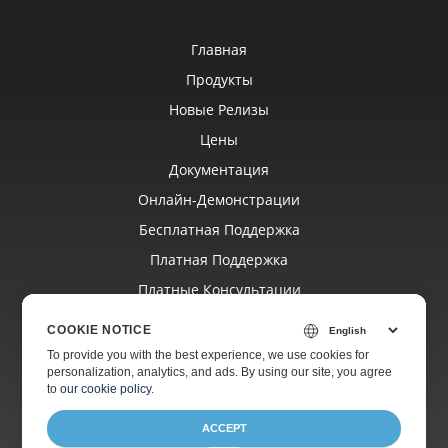
Главная
Продукты
Новые Релизы
Цены
Документация
Онлайн‑демонстрации
Бесплатная Поддержка
Платная Поддержка
Платные Консультации
Блог
COOKIE NOTICE
Веб‑сайты
To provide you with the best experience, we use cookies for
personalization, analytics, and ads. By using our site, you agree
О Компании
to
our cookie policy
.
ACCEPT