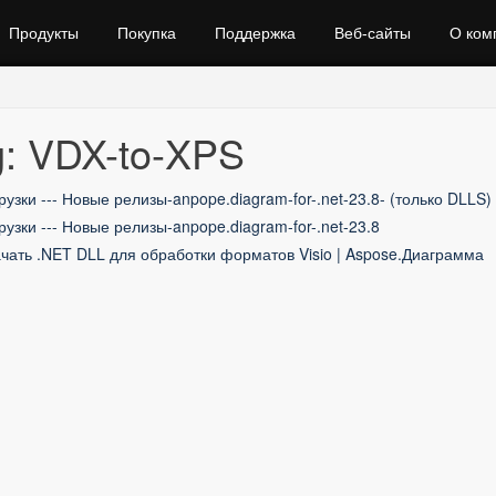
Продукты
Покупка
Поддержка
Веб‑сайты
О ком
g: VDX-to-XPS
рузки --- Новые релизы-anpope.diagram-for-.net-23.8- (только DLLS)
рузки --- Новые релизы-anpope.diagram-for-.net-23.8
чать .NET DLL для обработки форматов Visio | Aspose.Диаграмма