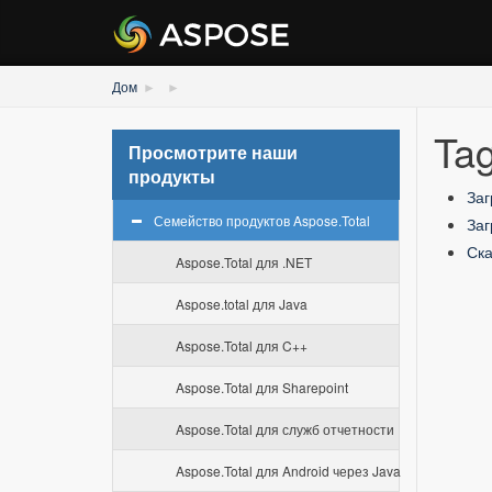
Дом
Ta
Просмотрите наши
продукты
Заг
Семейство продуктов Aspose.Total
Заг
Ска
Aspose.Total для .NET
Aspose.total для Java
Aspose.Total для C++
Aspose.Total для Sharepoint
Aspose.Total для служб отчетности
Aspose.Total для Android через Java