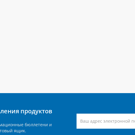
вления продуктов
мационные бюллетени и
товый ящик.