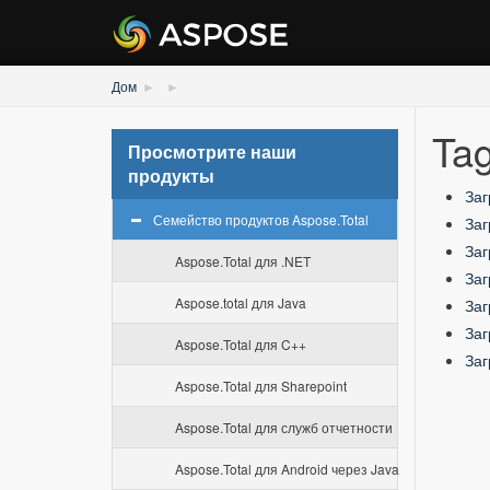
Дом
Tag
Просмотрите наши
продукты
Заг
Семейство продуктов Aspose.Total
Заг
Заг
Aspose.Total для .NET
Заг
Aspose.total для Java
Заг
Заг
Aspose.Total для C++
Заг
Aspose.Total для Sharepoint
Aspose.Total для служб отчетности
Aspose.Total для Android через Java