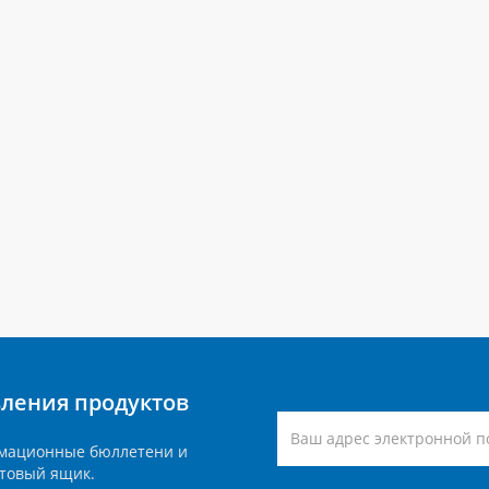
вления продуктов
мационные бюллетени и
товый ящик.