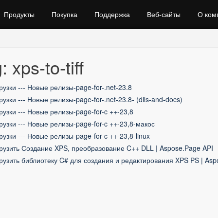
Продукты
Покупка
Поддержка
Веб‑сайты
О ком
: xps-to-tiff
рузки --- Новые релизы-page-for-.net-23.8
рузки --- Новые релизы-page-for-.net-23.8- (dlls-and-docs)
рузки --- Новые релизы-page-for-c ++-23,8
рузки --- Новые релизы-page-for-c ++-23,8-макос
рузки --- Новые релизы-page-for-c ++-23,8-linux
рузить Создание XPS, преобразование C++ DLL | Aspose.Page API
рузить библиотеку C# для создания и редактирования XPS PS | Asp