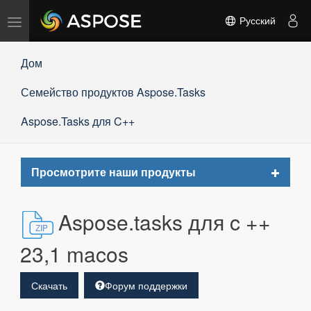
Переключить
Русский
навигацию
Дом
Семейство продуктов Aspose.Tasks
Aspose.Tasks для C++
Toggle
Просмотрите наши продукты
navigat
Aspose.tasks для c ++
23,1 macos
Скачать
Форум поддержки