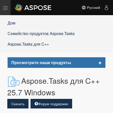
Переключить
Русский
навигацию
Дом
Семейство продуктов Aspose.Tasks
Aspose.Tasks для C++
Toggle
Просмотрите наши продукты
navigat
Aspose.Tasks для C++
25.7 Windows
Скачать
Форум поддержки