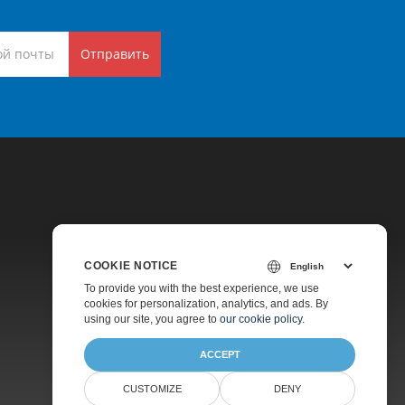
Отправить
COOKIE NOTICE
Цены
To provide you with the best experience, we use
cookies for personalization, analytics, and ads. By
Платная Поддержка
using our site, you agree to
our cookie policy
.
О Компании
ACCEPT
CUSTOMIZE
DENY