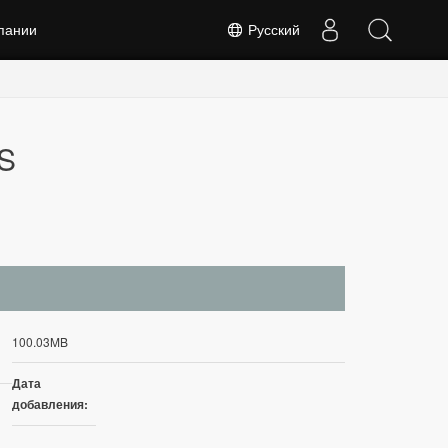
пании
Русский
S
100.03MB
Дата
добавления: