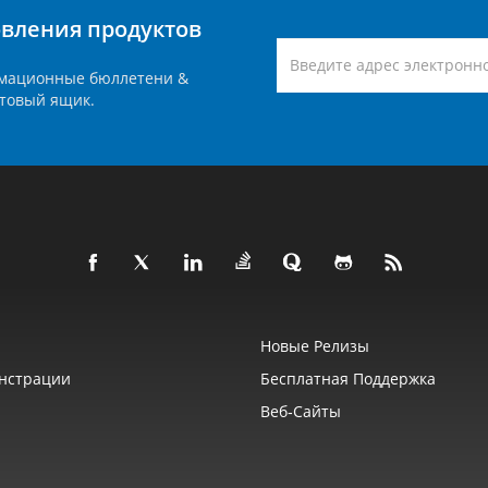
вления продуктов
мационные бюллетени &
товый ящик.
Новые Релизы
нстрации
Бесплатная Поддержка
Веб‑сайты