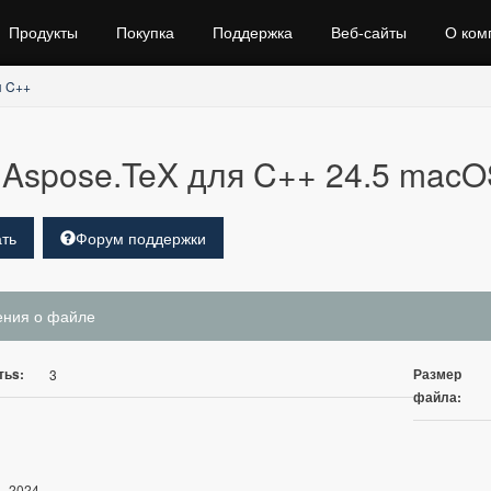
Продукты
Покупка
Поддержка
Веб‑сайты
О ком
я C++
Aspose.TeX для C++ 24.5 macO
ть
Форум поддержки
ения о файле
тьs:
Размер
3
файла:
, 2024