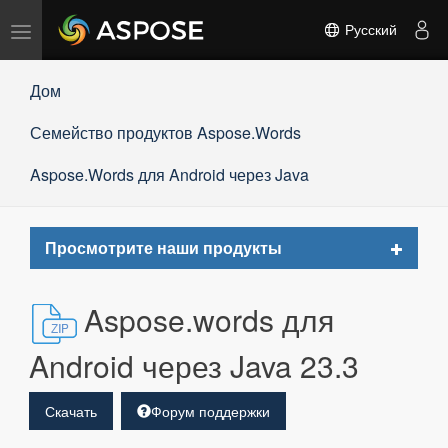
Переключить
Русский
навигацию
Дом
Семейство продуктов Aspose.Words
Aspose.Words для Android через Java
Toggle
Просмотрите наши продукты
navigat
Aspose.words для
Android через Java 23.3
Скачать
Форум поддержки