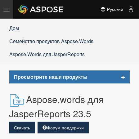
Переключить
Русский
навигацию
Дом
Семейство продуктов Aspose.Words
Aspose.Words для JasperReports
Toggle
Просмотрите наши продукты
navigat
Aspose.words для
JasperReports 23.5
Скачать
Форум поддержки