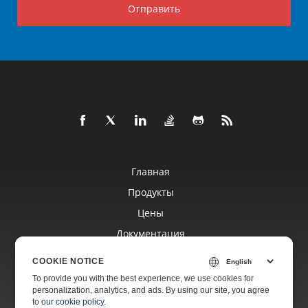
Отправить
Главная
Продукты
Цены
Документация
Бесплатная Поддержка
COOKIE NOTICE
To provide you with the best experience, we use cookies for
personalization, analytics, and ads. By using our site, you agree
Платная Поддержка
to
our cookie policy
.