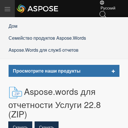
Русский
Переключить
навигацию
Дом
Семейство продуктов Aspose.Words
Aspose.Words для служб отчетов
Toggle
Просмотрите наши продукты
navigat
Aspose.words для
отчетности Услуги 22.8
(ZIP)
Скачать
Скачать