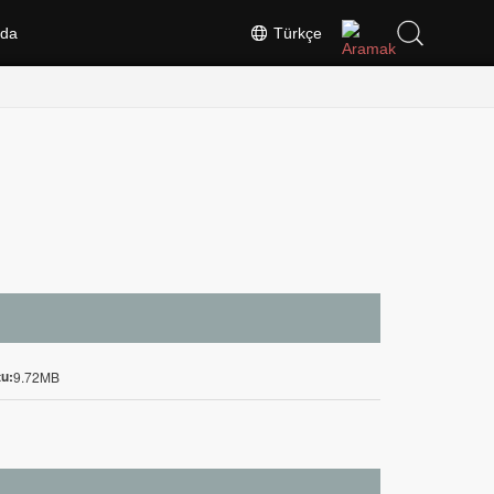
nda
Türkçe
u:
9.72MB