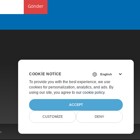
Gönder
COOKIE NOTICE
Fiyatlandırma
To provide you with the best experience, we use
cookies for personalization, analytics, and ads. By
Ücretli Destek
using our site, you agree to
our cookie policy
.
Hakkında
ACCEPT
CUSTOMIZE
DENY
im