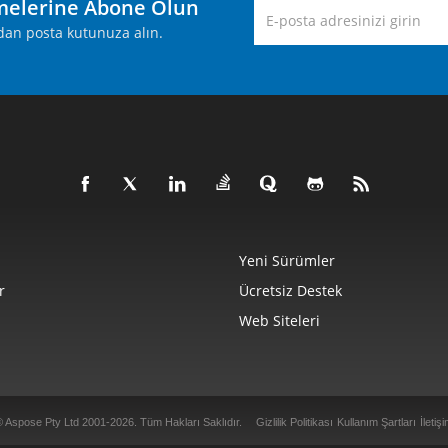
melerine Abone Olun
rudan posta kutunuza alın.
Yeni Sürümler
r
Ücretsiz Destek
Web Siteleri
© Aspose Pty Ltd 2001-2026.
Tüm Hakları Saklıdır.
Gizlilik Politikası
Kullanım Şartları
İletiş