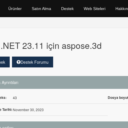
Ürünler
Satın Alma
Destek
Web Siteleri
Hakkı
.NET 23.11 için aspose.3d
mek
Destek Forumu
Ayrıntıları
eks:
Dosya boyut
43
 Tarihi:
November 30, 2023
 notları