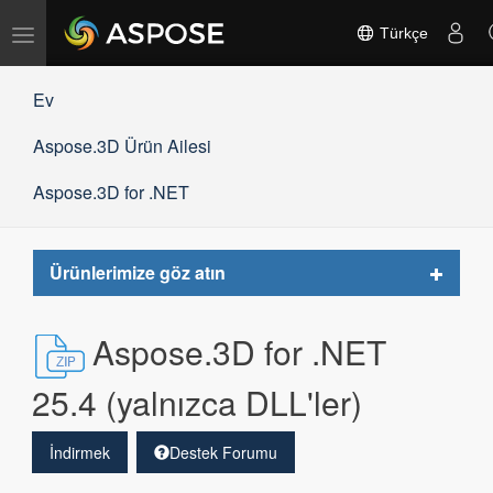
Gezinmeyi
Türkçe
değiştir
Ev
Aspose.3D Ürün Ailesi
Aspose.3D for .NET
Toggle
Ürünlerimize göz atın
navigat
Aspose.3D for .NET
25.4 (yalnızca DLL'ler)
İndirmek
Destek Forumu