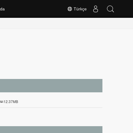
nda
Türkçe
u:
12.37MB