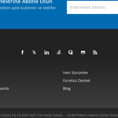
melerine Abone Olun
ilen aylık bültenler ve teklifler
Yeni Sürümler
Ücretsiz Destek
anlık
Blog
© Aspose Pty Ltd 2001-2026. Tüm hakları Saklıdır.
Gizlilik Politikası
Kullanım Şartları
İletişi