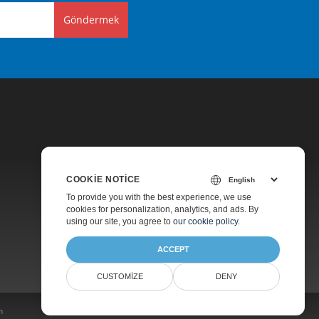
Göndermek
COOKIE NOTICE
Fiyatlandırma
To provide you with the best experience, we use
cookies for personalization, analytics, and ads. By
Ücretsiz Danışmanlık
using our site, you agree to
our cookie policy
.
Hakkında
ACCEPT
CUSTOMIZE
DENY
m