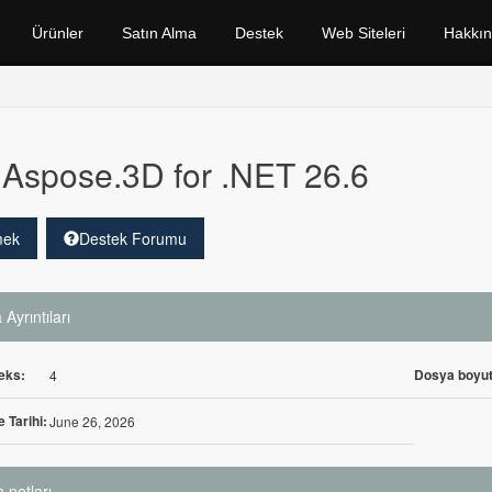
Ürünler
Satın Alma
Destek
Web Siteleri
Hakkı
Aspose.3D for .NET 26.6
mek
Destek Forumu
Ayrıntıları
eks:
Dosya boyut
4
 Tarihi:
June 26, 2026
 notları