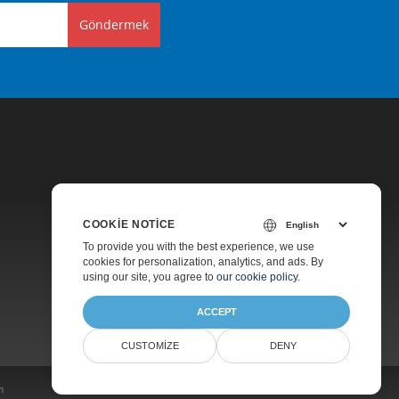
Göndermek
COOKIE NOTICE
Fiyatlandırma
To provide you with the best experience, we use
cookies for personalization, analytics, and ads. By
Ücretsiz Danışmanlık
using our site, you agree to
our cookie policy
.
Hakkında
ACCEPT
CUSTOMIZE
DENY
m