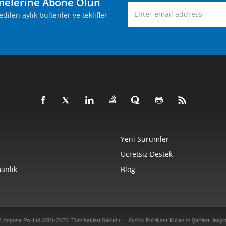
melerine Abone Olun
ilen aylık bültenler ve teklifler
Yeni Sürümler
Ücretsiz Destek
anlık
Blog
© Aspose Pty Ltd 2001-2026. Tüm hakları Saklıdır.
Gizlilik Politikası
Kullanım Şartları
İletişi