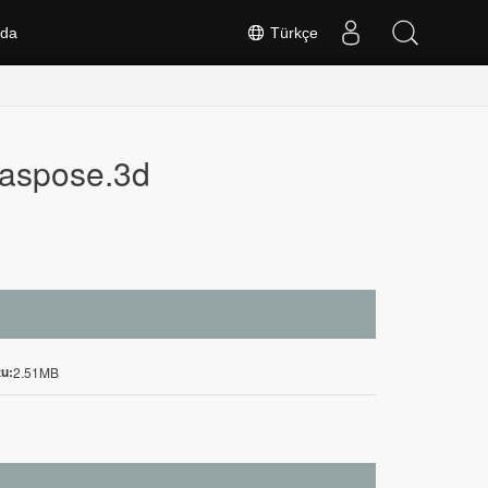
nda
Türkçe
 aspose.3d
u:
2.51MB