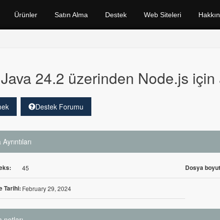
Ürünler
Satın Alma
Destek
Web Siteleri
Hakkı
Java 24.2 üzerinden Node.js için
mek
Destek Forumu
Ayrıntıları
eks:
Dosya boyut
45
 Tarihi:
February 29, 2024
 notları