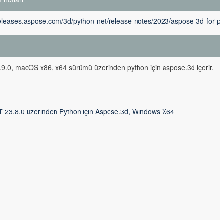
releases.aspose.com/3d/python-net/release-notes/2023/aspose-3d-for-p
m
9.0, macOS x86, x64 sürümü üzerinden python için aspose.3d içerir.
T 23.8.0 üzerinden Python için Aspose.3d, Windows X64