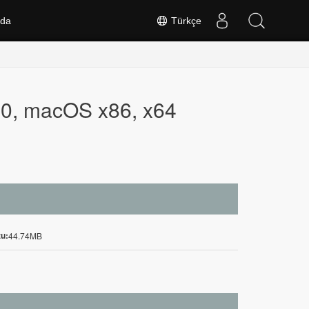
nda
Türkçe
.0, macOS x86, x64
u:
44.74MB