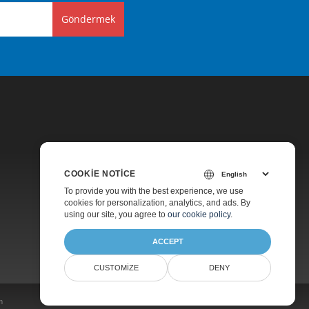
Göndermek
COOKIE NOTICE
Fiyatlandırma
To provide you with the best experience, we use
cookies for personalization, analytics, and ads. By
Ücretsiz Danışmanlık
using our site, you agree to
our cookie policy
.
Hakkında
ACCEPT
CUSTOMIZE
DENY
m