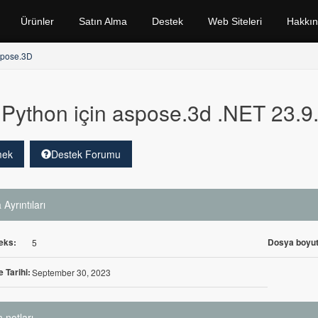
Ürünler
Satın Alma
Destek
Web Siteleri
Hakkı
spose.3D
Python için aspose.3d .NET 23.9
mek
Destek Forumu
Ayrıntıları
eks:
Dosya boyut
5
 Tarihi:
September 30, 2023
 notları