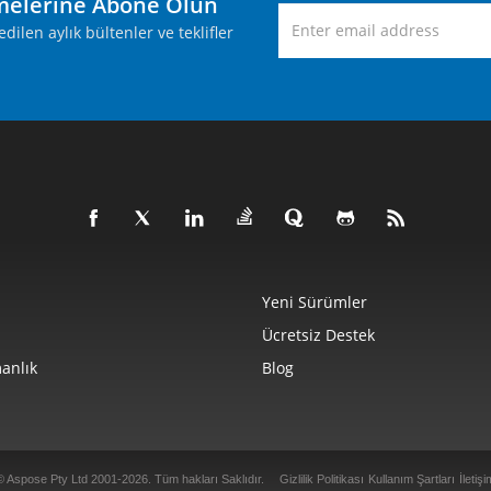
melerine Abone Olun
ilen aylık bültenler ve teklifler
Yeni Sürümler
Ücretsiz Destek
anlık
Blog
© Aspose Pty Ltd 2001-2026. Tüm hakları Saklıdır.
Gizlilik Politikası
Kullanım Şartları
İletişi