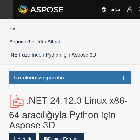
Gezinmeyi
Türkçe
değiştir
Ev
Aspose.3D Ürün Ailesi
.NET üzerinden Python için Aspose.3D
Toggle
Ürünlerimize göz atın
navigat
.NET 24.12.0 Linux x86-
64 aracılığıyla Python için
Aspose.3D
İndirmek
Destek Forumu