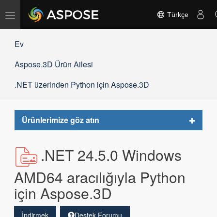
Gezinmeyi
Türkçe
değiştir
Ev
Aspose.3D Ürün Ailesi
.NET üzerinden Python için Aspose.3D
Toggle
Ürünlerimize göz atın
navigat
.NET 24.5.0 Windows
AMD64 aracılığıyla Python
için Aspose.3D
İndirmek
Destek Forumu