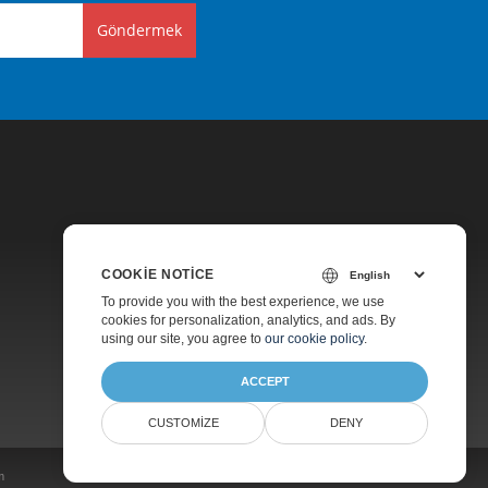
Göndermek
COOKIE NOTICE
Fiyatlandırma
To provide you with the best experience, we use
cookies for personalization, analytics, and ads. By
Ücretsiz Danışmanlık
using our site, you agree to
our cookie policy
.
Hakkında
ACCEPT
CUSTOMIZE
DENY
m