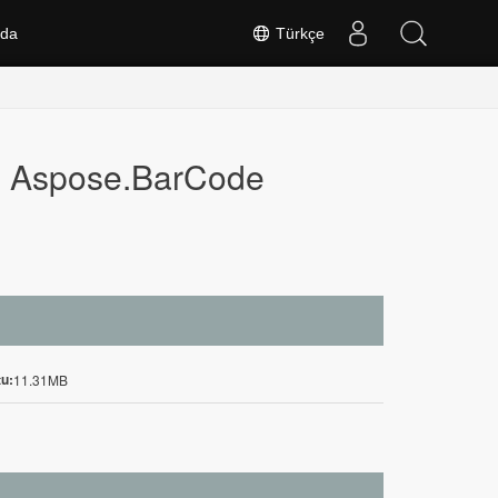
nda
Türkçe
çin Aspose.BarCode
u:
11.31MB