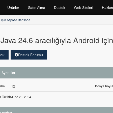
Ürünler
Satın Alma
Destek
Web Siteleri
Hakkı
id için Aspose.BarCode
Java 24.6 aracılığıyla Android i
mek
Destek Forumu
Ayrıntıları
eks:
Dosya boyut
12
 Tarihi:
June 28, 2024
 notları