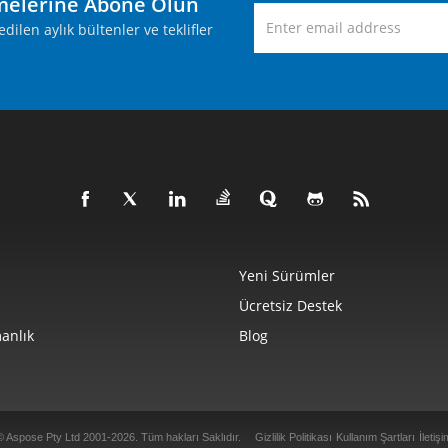
melerine Abone Olun
ilen aylık bültenler ve teklifler
Yeni Sürümler
Ücretsiz Destek
anlık
Blog
© Aspose Pty Ltd 2001-2026. Tüm hakları Saklıdır.
Gizlilik Politikası
Kullanım Şartları
İletişi