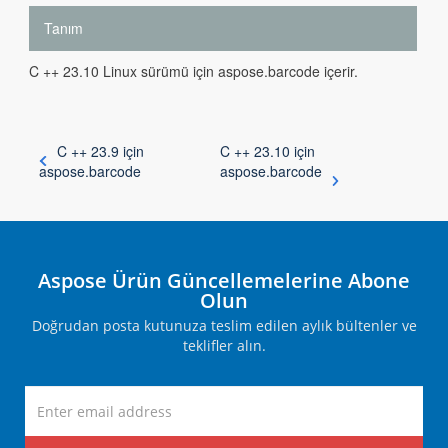
Tanım
C ++ 23.10 Linux sürümü için aspose.barcode içerir.
C ++ 23.9 için
C ++ 23.10 için
aspose.barcode
aspose.barcode
Aspose Ürün Güncellemelerine Abone
Olun
Doğrudan posta kutunuza teslim edilen aylık bültenler ve
teklifler alın.