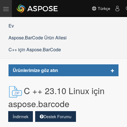
Gezinmeyi
Türkçe
değiştir
Ev
Aspose.BarCode Ürün Ailesi
C++ için Aspose.BarCode
Toggle
Ürünlerimize göz atın
navigat
C ++ 23.10 Linux için
aspose.barcode
İndirmek
Destek Forumu