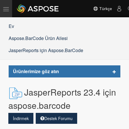
Gezinmeyi
Türkçe
değiştir
Ev
Aspose.BarCode Ürün Ailesi
JasperReports için Aspose.BarCode
Toggle
Ürünlerimize göz atın
navigat
JasperReports 23.4 için
aspose.barcode
İndirmek
Destek Forumu