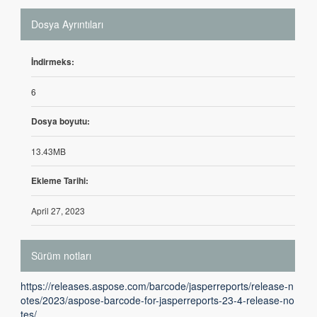
Dosya Ayrıntıları
İndirmeks:
6
Dosya boyutu:
13.43MB
Ekleme Tarihi:
April 27, 2023
Sürüm notları
https://releases.aspose.com/barcode/jasperreports/release-n
otes/2023/aspose-barcode-for-jasperreports-23-4-release-no
tes/