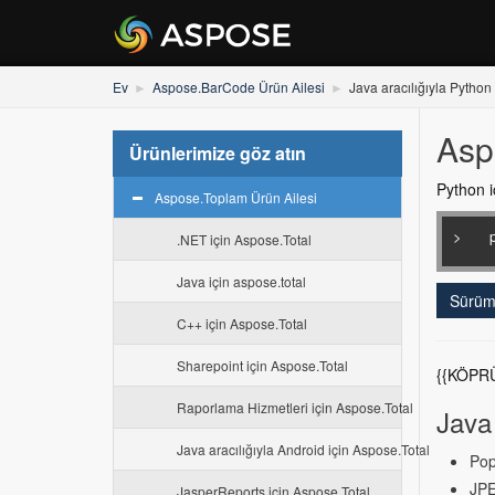
Ev
Aspose.BarCode Ürün Ailesi
Java aracılığıyla Pytho
Asp
Ürünlerimize göz atın
Python i
Aspose.Toplam Ürün Ailesi
>
.NET için Aspose.Total
Java için aspose.total
Sürüm 
C++ için Aspose.Total
Sharepoint için Aspose.Total
{{KÖPRÜ
Raporlama Hizmetleri için Aspose.Total
Java 
Java aracılığıyla Android için Aspose.Total
Pop
JPE
JasperReports için Aspose.Total