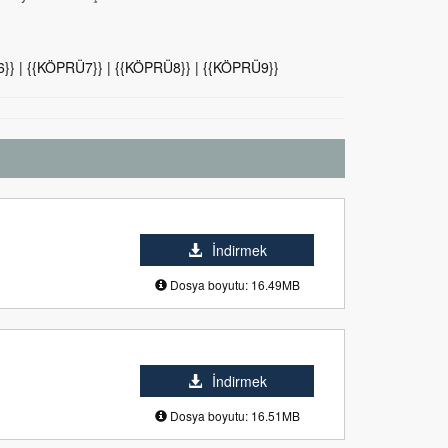
}} | {{KÖPRÜ7}} | {{KÖPRÜ8}} | {{KÖPRÜ9}}
İndirmek
Dosya boyutu: 16.49MB
İndirmek
Dosya boyutu: 16.51MB