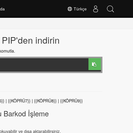
nda
Türkçe
PIP'den indirin
komutla.
}} | {{KÖPRÜ7}} | {{KÖPRÜ8}} | {{KÖPRÜ9}}
’u Barkod İşleme
yabilir ve dışa aktarabilirsiniz.