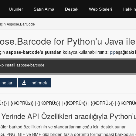
Ürünler
Satın Alma
Destek
Web Siteleri
Hakkı
n için Aspose.BarCode
ose.Barcode for Python'u Java ile 
çin
aspose-barcode'u şuradan
kolayca kullanabilirsiniz:
pip
aşağıdaki 
notları
İndirmek
1}} | {{KÖPRÜ2}} | {{KÖPRÜ3}} | {{KÖPRÜ4}} | {{KÖPRÜ5}} | {{KÖPRÜ6
Yerinde API Özellikleri aracılığıyla Python
üler barkod özelliklerinin ve standartlarının çoğu için destek sunar.
G, PNG, GIF ve BMP gibi birden fazla görüntü formatındaki barkodları oku