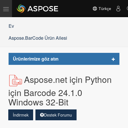
Gezinmeyi
Türkçe
değiştir
Ev
Aspose.BarCode Ürün Ailesi
Toggle
Ürünlerimize göz atın
navigat
Aspose.net için Python
için Barcode 24.1.0
Windows 32-Bit
İndirmek
Destek Forumu