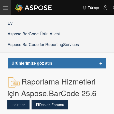
Gezinmeyi
Türkçe
değiştir
Ev
Aspose.BarCode Ürün Ailesi
Aspose.BarCode for ReportingServices
Toggle
Ürünlerimize göz atın
navigat
Raporlama Hizmetleri
için Aspose.BarCode 25.6
İndirmek
Destek Forumu