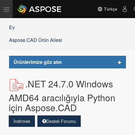
Gezinmeyi
Türkçe
değiştir
Ev
Aspose.CAD Ürün Ailesi
Toggle
Ürünlerimize göz atın
navigat
.NET 24.7.0 Windows
AMD64 aracılığıyla Python
için Aspose.CAD
İndirmek
Destek Forumu