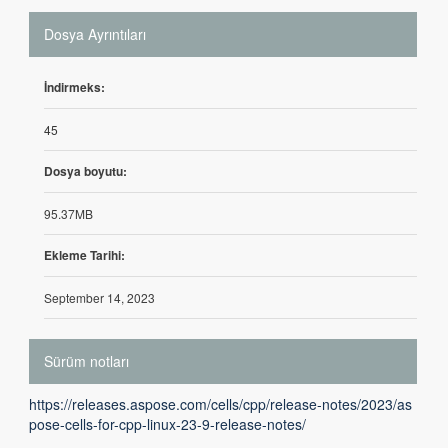
Dosya Ayrıntıları
İndirmeks:
45
Dosya boyutu:
95.37MB
Ekleme Tarihi:
September 14, 2023
Sürüm notları
https://releases.aspose.com/cells/cpp/release-notes/2023/as
pose-cells-for-cpp-linux-23-9-release-notes/