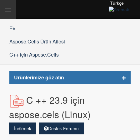
Türkçe
Gezinmeyi
değiştir
Ev
Aspose.Cells Ürün Ailesi
C++ için Aspose.Cells
Toggle
Ürünlerimize göz atın
navigat
C ++ 23.9 için
aspose.cels (Linux)
İndirmek
Destek Forumu