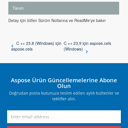
Tanım
Detay için lütfen Sürüm Notlarına ve ReadMe'ye bakın
C ++ 23.8 (Windows) için
C ++ 23.9 için aspose.cels
aspose.cels
(Windows)
Aspose Ürün Güncellemelerine Abone
Olun
Doğrudan posta kutunuza teslim edilen aylık bültenler ve
teklifler alın.