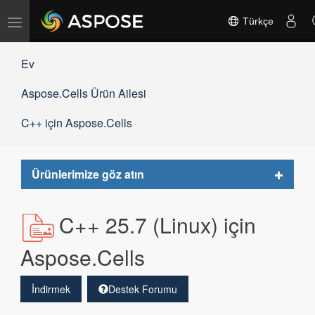
Gezinmeyi
Türkçe
değiştir
Ev
Aspose.Cells Ürün Ailesi
C++ için Aspose.Cells
Toggle
Ürünlerimize göz atın
navigat
C++ 25.7 (Linux) için
Aspose.Cells
İndirmek
Destek Forumu