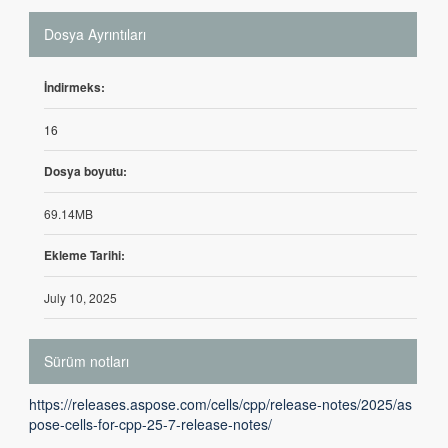
Dosya Ayrıntıları
İndirmeks:
16
Dosya boyutu:
69.14MB
Ekleme Tarihi:
July 10, 2025
Sürüm notları
https://releases.aspose.com/cells/cpp/release-notes/2025/as
pose-cells-for-cpp-25-7-release-notes/