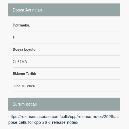
Dosya Ayrıntıları
İndirmeks:
8
Dosya boyutu:
71.67MB
Ekleme Tarihi:
June 10, 2026
Sürüm notları
https://releases.aspose.com/cells/cpp/release-notes/2026/as
pose-cells-for-cpp-26-6-release-notes/