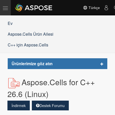
Gezinmeyi
Türkçe
değiştir
Ev
Aspose.Cells Ürün Ailesi
C++ için Aspose.Cells
Toggle
Ürünlerimize göz atın
navigat
Aspose.Cells for C++
26.6 (Linux)
İndirmek
Destek Forumu