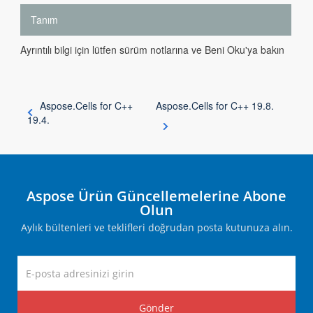
Tanım
Ayrıntılı bilgi için lütfen sürüm notlarına ve Beni Oku'ya bakın
Aspose.Cells for C++
Aspose.Cells for C++ 19.8.
19.4.
Aspose Ürün Güncellemelerine Abone
Olun
Aylık bültenleri ve teklifleri doğrudan posta kutunuza alın.
Gönder