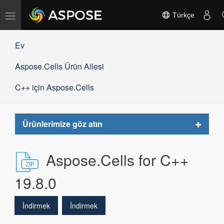
Gezinmeyi
Türkçe
değiştir
Ev
Aspose.Cells Ürün Ailesi
C++ için Aspose.Cells
Toggle
Ürünlerimize göz atın
navigat
Aspose.Cells for C++
19.8.0
İndirmek
İndirmek