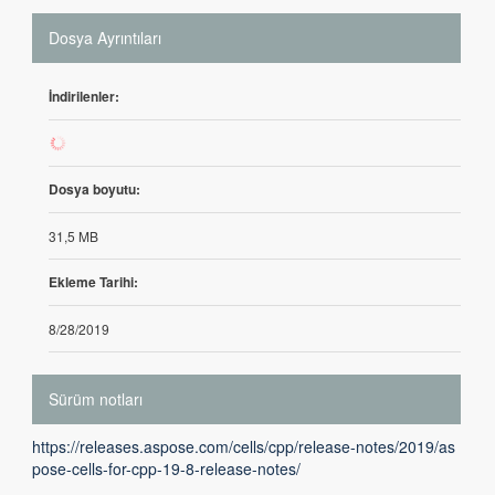
Dosya Ayrıntıları
İndirilenler:
0
Dosya boyutu:
31,5 MB
Ekleme Tarihi:
8/28/2019
Sürüm notları
https://releases.aspose.com/cells/cpp/release-notes/2019/as
pose-cells-for-cpp-19-8-release-notes/