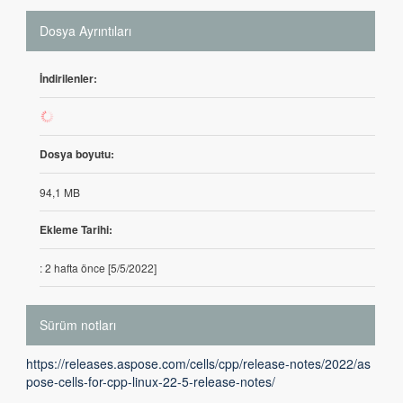
Dosya Ayrıntıları
İndirilenler:
1
Dosya boyutu:
94,1 MB
Ekleme Tarihi:
: 2 hafta önce [5/5/2022]
Sürüm notları
https://releases.aspose.com/cells/cpp/release-notes/2022/as
pose-cells-for-cpp-linux-22-5-release-notes/