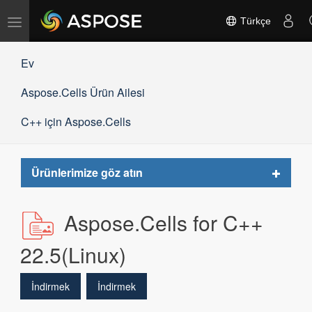
Gezinmeyi
Türkçe
değiştir
Ev
Aspose.Cells Ürün Ailesi
C++ için Aspose.Cells
Toggle
Ürünlerimize göz atın
navigat
Aspose.Cells for C++
22.5(Linux)
İndirmek
İndirmek