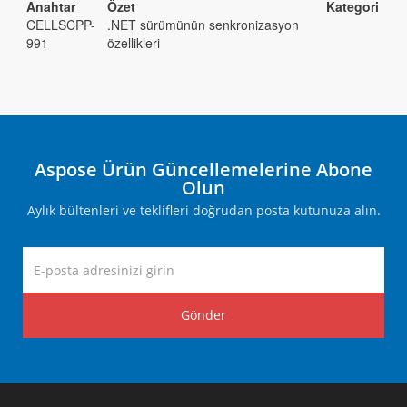
Anahtar
Özet
Kategori
CELLSCPP-
.NET sürümünün senkronizasyon
991
özellikleri
Aspose Ürün Güncellemelerine Abone
Olun
Aylık bültenleri ve teklifleri doğrudan posta kutunuza alın.
Gönder