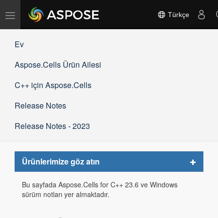
Gezinmeyi
Türkçe
değiştir
Ev
Aspose.Cells Ürün Ailesi
C++ için Aspose.Cells
Release Notes
Release Notes - 2023
Toggle
Ürünlerimize göz atın
navigat
Bu sayfada Aspose.Cells for C++ 23.6 ve Windows
sürüm notları yer almaktadır.