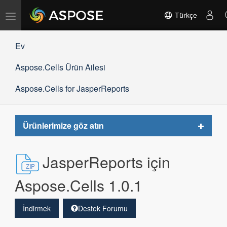
Gezinmeyi
Türkçe
değiştir
Ev
Aspose.Cells Ürün Ailesi
Aspose.Cells for JasperReports
Toggle
Ürünlerimize göz atın
navigat
JasperReports için
Aspose.Cells 1.0.1
İndirmek
Destek Forumu