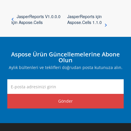
JasperReports V1.0.0.0
JasperReports için
için Aspose.Cells
Aspose.Cells 1.1.0
Aspose Ürün Güncellemelerine Abone
Olun
Aylık bültenleri ve teklifleri doğrudan posta kutunuza alın.
Gönder