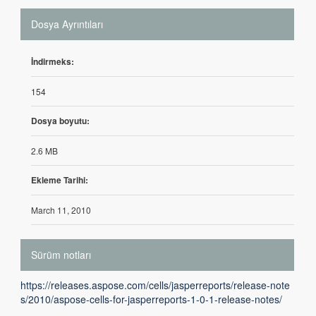
Dosya Ayrıntıları
İndirmeks:
154
Dosya boyutu:
2.6 MB
Ekleme Tarihi:
March 11, 2010
Sürüm notları
https://releases.aspose.com/cells/jasperreports/release-note
s/2010/aspose-cells-for-jasperreports-1-0-1-release-notes/