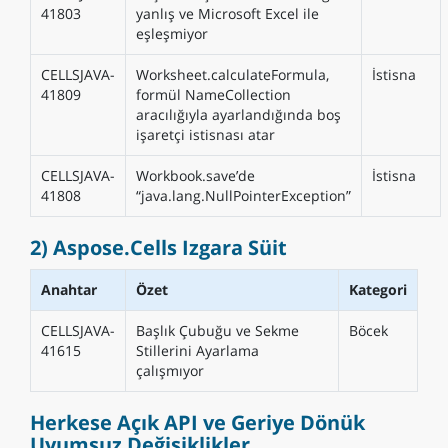
41803
yanlış ve Microsoft Excel ile
eşleşmiyor
CELLSJAVA-
Worksheet.calculateFormula,
İstisna
41809
formül NameCollection
aracılığıyla ayarlandığında boş
işaretçi istisnası atar
CELLSJAVA-
Workbook.save’de
İstisna
41808
“java.lang.NullPointerException”
2) Aspose.Cells Izgara Süit
Anahtar
Özet
Kategori
CELLSJAVA-
Başlık Çubuğu ve Sekme
Böcek
41615
Stillerini Ayarlama
çalışmıyor
Herkese Açık API ve Geriye Dönük
Uyumsuz Değişiklikler