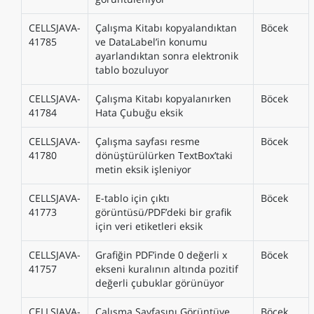
CELLSJAVA-
Çalışma Kitabı kopyalandıktan
Böcek
41785
ve DataLabel’in konumu
ayarlandıktan sonra elektronik
tablo bozuluyor
CELLSJAVA-
Çalışma Kitabı kopyalanırken
Böcek
41784
Hata Çubuğu eksik
CELLSJAVA-
Çalışma sayfası resme
Böcek
41780
dönüştürülürken TextBox’taki
metin eksik işleniyor
CELLSJAVA-
E-tablo için çıktı
Böcek
41773
görüntüsü/PDF’deki bir grafik
için veri etiketleri eksik
CELLSJAVA-
Grafiğin PDF’inde 0 değerli x
Böcek
41757
ekseni kuralının altında pozitif
değerli çubuklar görünüyor
CELLSJAVA-
Çalışma Sayfasını Görüntüye
Böcek