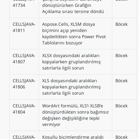
41734
dönüştürürken Grafiğin
Açıklama sırası tersine döndü
CELLSJAVA-
Aspose.Cells, XLSM dosya
Böcek
41811
biçimini açıp yeniden
kaydettikten sonra Power Pivot
Tablolarını bozuyor
CELLSJAVA-
XLSX dosyasındaki aralıkları
Böcek
41807
kopyalarken gruplandırılmış
satırlarla ilgili sorun
CELLSJAVA-
XLS dosyasındaki aralıkları
Böcek
41806
kopyalarken gruplandırılmış
satırlarla ilgili sorun
CELLSJAVA-
WordArt formülü, XLS’i XLSB’e
Böcek
41804
dönüştürdükten sonra bağımsız
değişken değişikliğine tepki
vermiyor
CELLSJAVA-
Koşullu biçimlendirme aralığı
Böcek