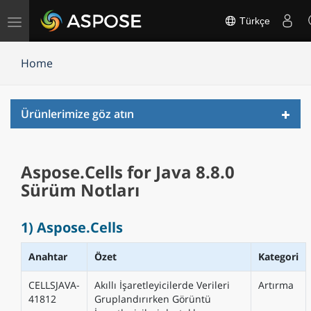
Gezinmeyi
Türkçe
değiştir
Home
Toggl
Ürünlerimize göz atın
navig
Aspose.Cells for Java 8.8.0
Sürüm Notları
1) Aspose.Cells
Anahtar
Özet
Kategori
CELLSJAVA-
Akıllı İşaretleyicilerde Verileri
Artırma
41812
Gruplandırırken Görüntü