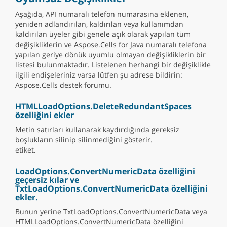
Aşağıda, API numaralı telefon numarasına eklenen,
yeniden adlandırılan, kaldırılan veya kullanımdan
kaldırılan üyeler gibi genele açık olarak yapılan tüm
değişikliklerin ve Aspose.Cells for Java numaralı telefona
yapılan geriye dönük uyumlu olmayan değişikliklerin bir
listesi bulunmaktadır. Listelenen herhangi bir değişiklikle
ilgili endişeleriniz varsa lütfen şu adrese bildirin:
Aspose.Cells destek forumu.
HTMLLoadOptions.DeleteRedundantSpaces
özelliğini ekler
Metin satırları kullanarak kaydırdığında gereksiz
boşlukların silinip silinmediğini gösterir.
etiket.
LoadOptions.ConvertNumericData özelliğini
geçersiz kılar ve
TxtLoadOptions.ConvertNumericData özelliğini
ekler.
Bunun yerine TxtLoadOptions.ConvertNumericData veya
HTMLLoadOptions.ConvertNumericData özelliğini