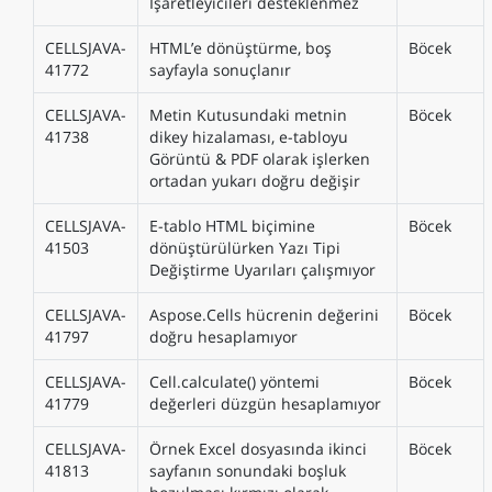
İşaretleyicileri desteklenmez
CELLSJAVA-
HTML’e dönüştürme, boş
Böcek
41772
sayfayla sonuçlanır
CELLSJAVA-
Metin Kutusundaki metnin
Böcek
41738
dikey hizalaması, e-tabloyu
Görüntü & PDF olarak işlerken
ortadan yukarı doğru değişir
CELLSJAVA-
E-tablo HTML biçimine
Böcek
41503
dönüştürülürken Yazı Tipi
Değiştirme Uyarıları çalışmıyor
CELLSJAVA-
Aspose.Cells hücrenin değerini
Böcek
41797
doğru hesaplamıyor
CELLSJAVA-
Cell.calculate() yöntemi
Böcek
41779
değerleri düzgün hesaplamıyor
CELLSJAVA-
Örnek Excel dosyasında ikinci
Böcek
41813
sayfanın sonundaki boşluk