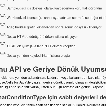
AVA-
Sample.xlsx’i xls dosyası olarak kaydederken korumalı görünüm
AVA-
Workbook.isLicensed(), lisansı ayarladıktan sonra false değerini d
AVA-
Ağaç haritası grafiği eklendikten sonra sonuç dosyası kilitleniyor
AVA-
Dosya HTML’e dönüştürülürken istisna oluşuyor
AVA-
XLSX’i okuyun: java.lang.NullPointerException
AVA-
Dosya yeniden kaydedilirken istisna oluştu
u API ve Geriye Dönük Uyumsuz
 eklenen, yeniden adlandırılan, kaldırılan veya kullanımdan kaldırılan üye
ose.Cells for Java’de yapılan geriye dönük uyumlu olmayan değişiklikleri
ikle ilgili endişeleriniz varsa, lütfen bunu şu adreste dile getirin: Aspose
atConditionType için sabit değerleri değ
nditionType için tanımlanan sabitler değiştirildi. Kullanıcı uygulamala