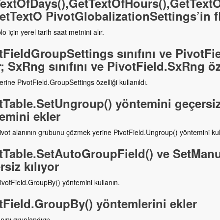
extOfDays(),GetTextOfHours(),GetText
etTextO PivotGlobalizationSettings’in f
lo için yerel tarih saat metnini alır.
tFieldGroupSettings sınıfını ve PivotFi
r; SxRng sınıfını ve PivotField.SxRng öze
rine PivotField.GroupSettings özelliği kullanıldı.
tTable.SetUngroup() yöntemini geçersiz
emini ekler
ivot alanının grubunu çözmek yerine PivotField.Ungroup() yöntemini kul
tTable.SetAutoGroupField() ve SetManu
rsiz kılıyor
ivotField.GroupBy() yöntemini kullanın.
tField.GroupBy() yöntemlerini ekler
nını gruplandırın.