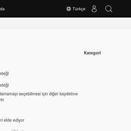
nda
Türkçe
Kategori
steği
steği
lamamayı seçebilmesi için diğer kaydetme
yin
i elde ediyor