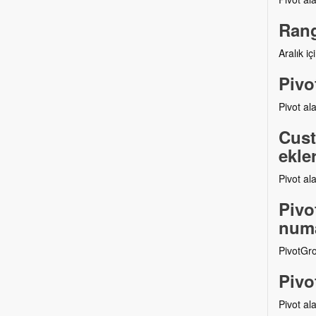
Rang
Aralık iç
Pivo
Pivot al
Cust
ekle
Pivot al
Pivo
numa
PivotGro
Pivo
Pivot ala