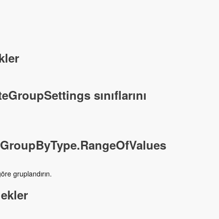
kler
eGroupSettings sınıflarını
otGroupByType.RangeOfValues
öre gruplandırın.
ekler