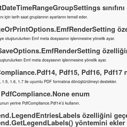
tDateTimeRangeGroupSettings sınıfını 
nı için tarih saat gruplarının ayarlarını temsil eder.
eOrPrintOptions.EmfRenderSetting özel
e oluşturulurken Emf meta dosyasının işlenmesine yönelik ayar.
aveOptions.EmfRenderSetting özelliğin
uşturulurken Emf meta dosyasının işlenmesine yönelik ayar.
ompliance.Pdf14, Pdf15, Pdf16, Pdf17 
 1.5, 1.6, 1.7 ile uyumlu PDF formatına dönüştürülmeyi destekler.
 PdfCompliance.None enum
unun yerine PdfCompliance.Pdf14’ü kullanın.
nd.LegendEntriesLabels özelliğini geçer
nd.GetLegendLabels() yöntemini ekler