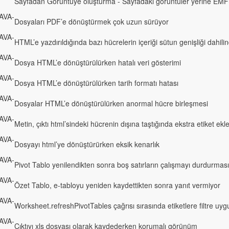
Sayfadan Görüntüye oluşturma - Sayfadaki görüntüler yerine EMF+
AVA-
Dosyaları PDF’e dönüştürmek çok uzun sürüyor
AVA-
HTML’e yazdırıldığında bazı hücrelerin içeriği sütun genişliği dahi
AVA-
Dosya HTML’e dönüştürülürken hatalı veri gösterimi
AVA-
Dosya HTML’e dönüştürülürken tarih formatı hatası
AVA-
Dosyalar HTML’e dönüştürülürken anormal hücre birleşmesi
AVA-
Metin, çıktı html’sindeki hücrenin dışına taştığında ekstra etiket ekle
AVA-
Dosyayı html’ye dönüştürürken eksik kenarlık
AVA-
Pivot Tablo yenilendikten sonra boş satırların çalışmayı durdurması
AVA-
Özet Tablo, e-tabloyu yeniden kaydettikten sonra yanıt vermiyor
AVA-
Worksheet.refreshPivotTables çağrısı sırasında etiketlere filtre uy
AVA-
Çıktıyı xls dosyası olarak kaydederken korumalı görünüm