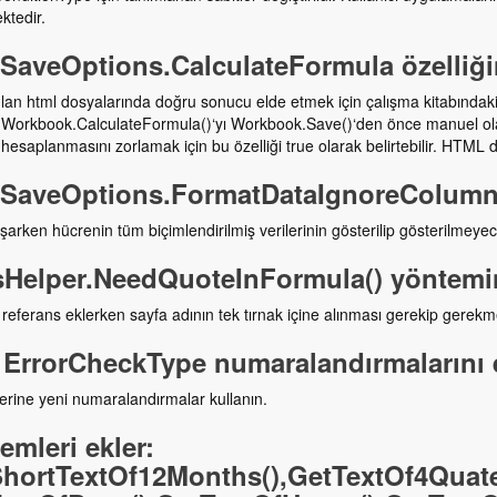
ktedir.
SaveOptions.CalculateFormula özelliğin
lan html dosyalarında doğru sonucu elde etmek için çalışma kitabındak
ı Workbook.CalculateFormula()‘yı Workbook.Save()‘den önce manuel olar
hesaplanmasını zorlamak için bu özelliği true olarak belirtebilir. HTML 
SaveOptions.FormatDataIgnoreColumnWi
şarken hücrenin tüm biçimlendirilmiş verilerinin gösterilip gösterilmeyeceğ
sHelper.NeedQuoteInFormula() yöntemin
referans eklerken sayfa adının tek tırnak içine alınması gerekip gerekme
 ErrorCheckType numaralandırmalarını ek
rine yeni numaralandırmalar kullanın.
emleri ekler:
hortTextOf12Months(),GetTextOf4Quater