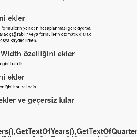
i ekler
i formüllerin yeniden hesaplanması gerekiyorsa,
ak çağırabilir veya formüllerin otomatik olarak
dosya kaydedilirken.
dth özelliğini ekler
ini belirtir.
i ekler
diğini kontrol edin.
ler ve geçersiz kılar
s(),GetTextOfYears(),GetTextOfQuarter