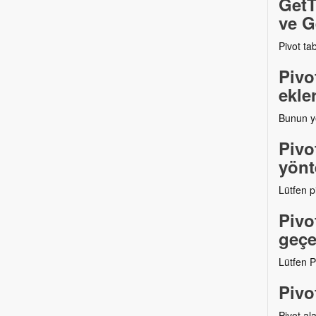
GetT
ve G
Pivot tab
Pivo
ekle
Bunun ye
Pivo
yönt
Lütfen p
Pivo
geçe
Lütfen P
Pivo
Pivot ala