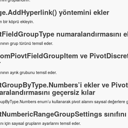
e.AddHyperlink() yöntemini ekler
in bir köprü ekleyin.
tFieldGroupType numaralandırmasını e
anının grup türünü temsil eder.
omPiovtFieldGroupItem ve PivotDiscret
r
anının ayrık grubunu temsil eder.
tGroupByType.Numbers’i ekler ve Piv
ralandırmasını geçersiz kılar
upByType.Numbers enum’u kullanarak pivot alanını sayısal değerlere g
tNumbericRangeGroupSettings sınıfını 
nı için sayısal grupların ayarlarını temsil eder.