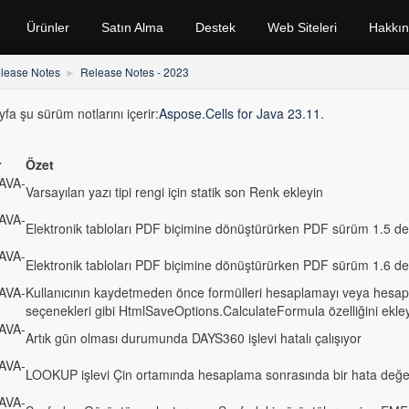
Ürünler
Satın Alma
Destek
Web Siteleri
Hakkı
lease Notes
Release Notes - 2023
fa şu sürüm notlarını içerir:
Aspose.Cells for Java 23.11
.
r
Özet
AVA-
Varsayılan yazı tipi rengi için statik son Renk ekleyin
AVA-
Elektronik tabloları PDF biçimine dönüştürürken PDF sürüm 1.5 de
AVA-
Elektronik tabloları PDF biçimine dönüştürürken PDF sürüm 1.6 de
AVA-
Kullanıcının kaydetmeden önce formülleri hesaplamayı veya hesap
seçenekleri gibi HtmlSaveOptions.CalculateFormula özelliğini ekle
AVA-
Artık gün olması durumunda DAYS360 işlevi hatalı çalışıyor
AVA-
LOOKUP işlevi Çin ortamında hesaplama sonrasında bir hata değer
AVA-