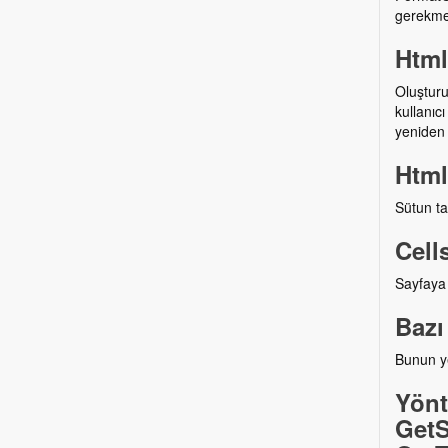
gerekme
Html
Oluşturu
kullanıc
yeniden 
Html
Sütun ta
Cell
Sayfaya 
Bazı
Bunun ye
Yönt
GetS