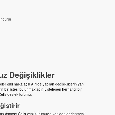
öndürür
 Değişiklikler
ler gibi halka açık API’de yapılan değişikliklerin yanı
n bir listesi bulunmaktadır. Listelenen herhangi bir
.Cells destek forumu.
iştirir
rının Aspose.Cells yeni sürümüyle yeniden derlenmesi