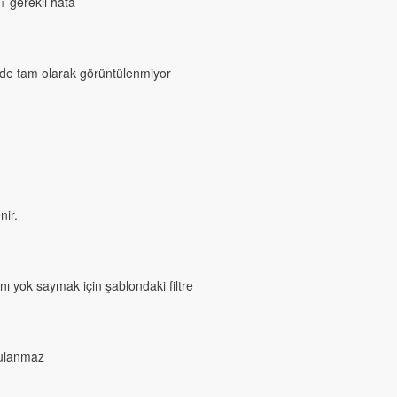
 gerekli hata
linde tam olarak görüntülenmiyor
nir.
nı yok saymak için şablondaki filtre
gulanmaz