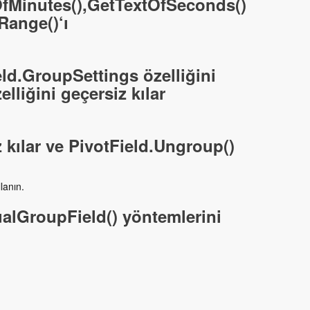
OfMinutes(),GetTextOfSeconds()
Range()‘ı
eld.GroupSettings özelliğini
lliğini geçersiz kılar
 kılar ve PivotField.Ungroup()
lanın.
alGroupField() yöntemlerini