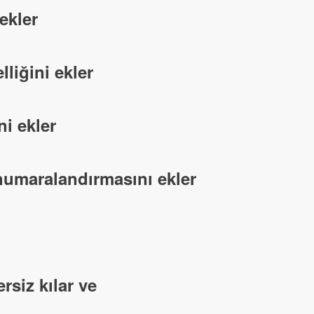
ekler
liğini ekler
i ekler
numaralandırmasını ekler
siz kılar ve