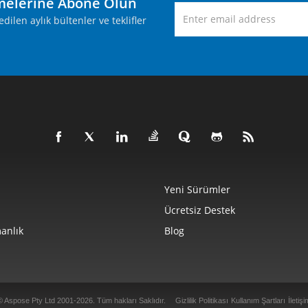
melerine Abone Olun
ilen aylık bültenler ve teklifler
Yeni Sürümler
Ücretsiz Destek
anlık
Blog
© Aspose Pty Ltd 2001-2026. Tüm hakları Saklıdır.
Gizlilik Politikası
Kullanım Şartları
İletişi