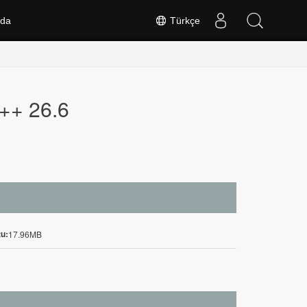
nda
Türkçe
C++ 26.6
u:
17.96MB