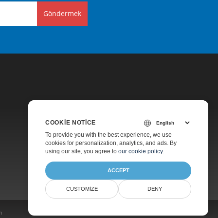
Göndermek
COOKIE NOTICE
Fiyatlandırma
To provide you with the best experience, we use
cookies for personalization, analytics, and ads. By
Ücretsiz Danışmanlık
using our site, you agree to
our cookie policy
.
Hakkında
ACCEPT
CUSTOMIZE
DENY
m