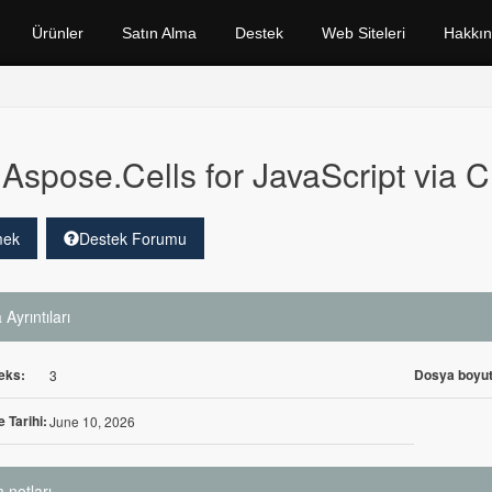
Ürünler
Satın Alma
Destek
Web Siteleri
Hakkı
Aspose.Cells for JavaScript via 
mek
Destek Forumu
Ayrıntıları
eks:
Dosya boyut
3
 Tarihi:
June 10, 2026
 notları