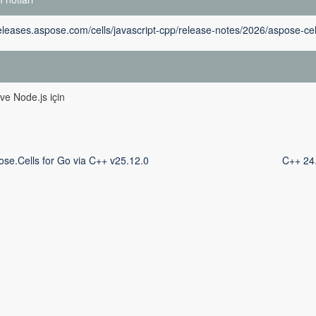
releases.aspose.com/cells/javascript-cpp/release-notes/2026/aspose-cell
m
 ve Node.js için
ose.Cells for Go via C++ v25.12.0
C++ 24.